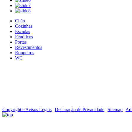
Chão
Cozinhas
Escadas
Fenólicos
Portas
Revestimentos
Roupeiros
WC
Copyright e Avisos Legais
|
Declaração de Privacidade
|
Sitemap
|
Adi